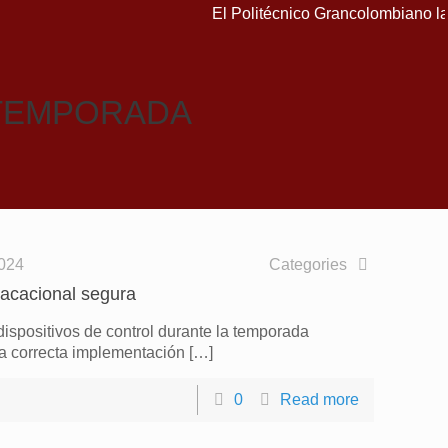
El Politécnico Grancolombiano lan
TEMPORADA
2024
Categories
acacional segura
spositivos de control durante la temporada
 la correcta implementación
[…]
0
Read more