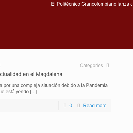
El Politécnico Grancolombiano lanza cu
1
Categories
actualidad en el Magdalena
sa por una compleja situación debido a la Pandemia
ue está yendo
[…]
0
Read more