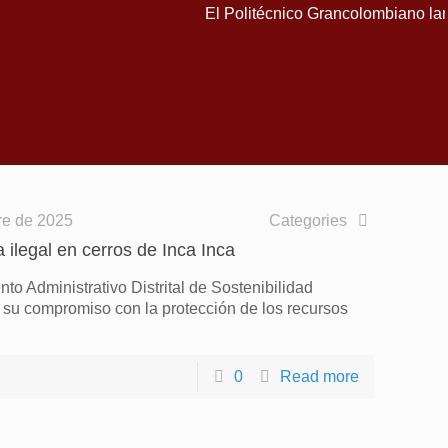
El Politécnico Grancolombiano lanz
O
re de 2025
Categories
ilegal en cerros de Inca Inca
to Administrativo Distrital de Sostenibilidad
 su compromiso con la protección de los recursos
0
Read more