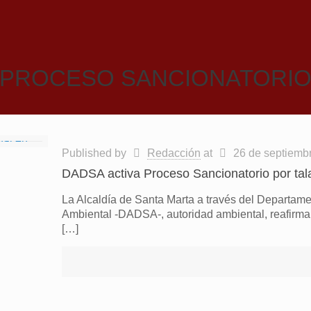
PROCESO SANCIONATORI
Published by
Redacción
at
26 de septiemb
DADSA activa Proceso Sancionatorio por tala 
La Alcaldía de Santa Marta a través del Departamen
Ambiental -DADSA-, autoridad ambiental, reafirma
[…]