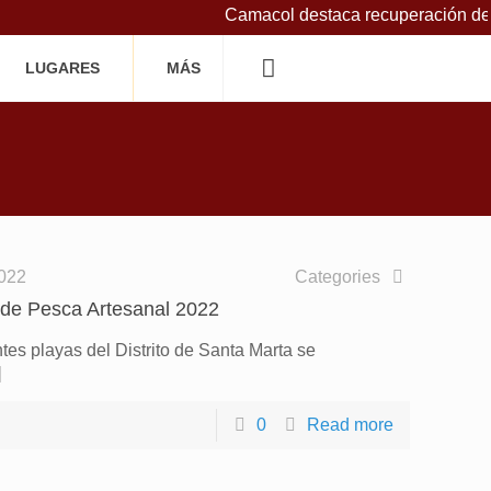
Camacol destaca recuperación de la
LUGARES
MÁS
2022
Categories
 de Pesca Artesanal 2022
tes playas del Distrito de Santa Marta se
]
0
Read more