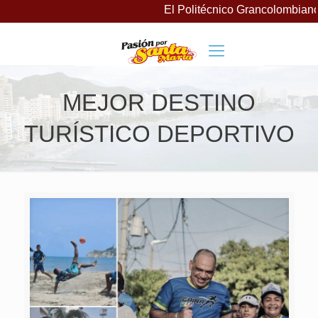
El Politécnico Grancolombiano 
MEJOR DESTINO
TURÍSTICO DEPORTIVO