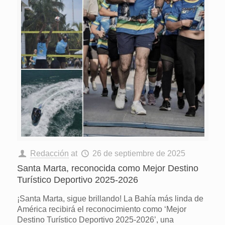
Redacción
at
26 de septiembre de 2025
Santa Marta, reconocida como Mejor Destino
Turístico Deportivo 2025-2026
¡Santa Marta, sigue brillando! La Bahía más linda de
América recibirá el reconocimiento como ‘Mejor
Destino Turístico Deportivo 2025-2026’, una