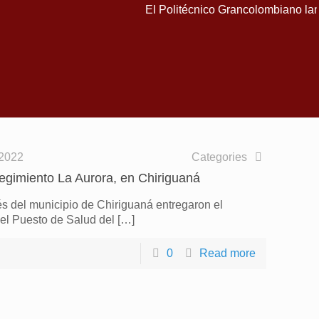
El Politécnico Grancolombiano lanz
 2022
Categories
gimiento La Aurora, en Chiriguaná
és del municipio de Chiriguaná entregaron el
del Puesto de Salud del
[…]
0
Read more