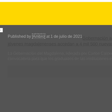
Published by
Ambro
at
1 de julio de 2021
Gobernación ab
jóvenes magdalenenses accedan a 4 mil 500 nueva
La Gobernación del Magdalena, liderada por Carlos Caicedo
convocatoria para que los graduados de las instituciones 