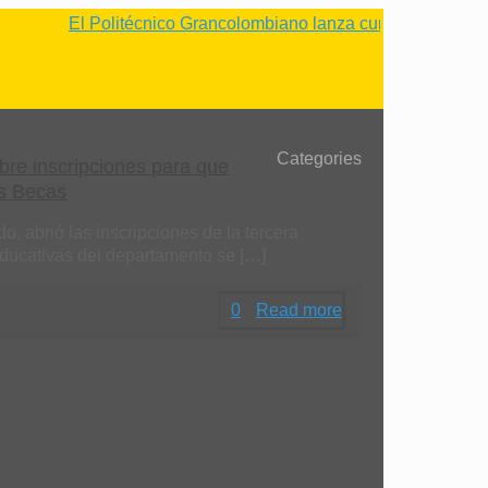
El Politécnico Grancolombiano lanza cursos gratuitos
Categories
re inscripciones para que
s Becas
, abrió las inscripciones de la tercera
educativas del departamento se
[…]
0
Read more