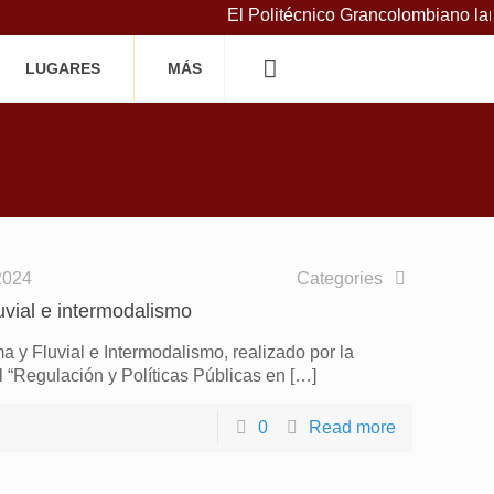
El Politécnico Grancolombiano lan
LUGARES
MÁS
2024
Categories
luvial e intermodalismo
a y Fluvial e Intermodalismo, realizado por la
 “Regulación y Políticas Públicas en
[…]
0
Read more