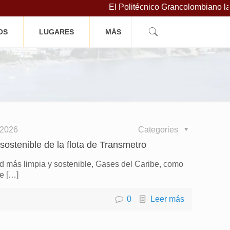
El Politécnico Grancolombiano lanza cu
OS
LUGARES
MÁS
 2026
Categories
sostenible de la flota de Transmetro
ad más limpia y sostenible, Gases del Caribe, como
de
[…]
0
Leer más